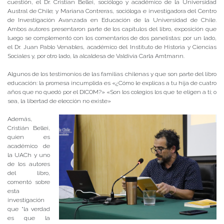
cuestión, el Dr. Cristian Bellei, sociólogo y académico de la Universidad
Austral de Chile; y Mariana Contreras, socióloga e investigadora del Centro
de Investigación Avanzada en Educación de la Universidad de Chile.
Ambos autores presentaron parte de los capítulos del libro, exposición que
luego se complementó con los comentarios de dos panelistas: por un lado,
el Dr. Juan Pablo Venables, académico del Instituto de Historia y Ciencias
Sociales y, por otro lado, la alcaldesa de Valdivia Carla Amtmann.
Algunos de los testimonios de las familias chilenas y que son parte del libro
educación: la promesa incumplida es «¿Cómo le explicas a tu hija de cuatro
años que no quedó por el DICOM?» «Son los colegios los que te eligen a ti; o
sea, la libertad de elección no existe»
Además,
Cristián Bellei,
quien es
académico de
la UACh y uno
de los autores
del libro,
comentó sobre
esta
investigación
que “la verdad
es que la