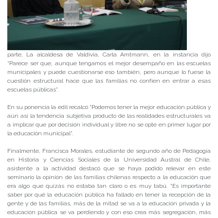
parte, La alcaldesa de Valdivia, Carla Amtmann, en la instancia dijo
“Parece ser que, aunque tengamos el mejor desempaño en las escuelas
municipales y puede cuestionarse eso también, pero aunque lo fuese la
cuestión estructural hace que las familias no confíen en entrar a esas
escuelas públicas”.
En su ponencia la edil recalcó “Podemos tener la mejor educación pública y
aún así la tendencia subjetiva producto de las realidades estructurales va
a implicar que por decisión individual y libre no se opte en primer lugar por
la educación municipal”.
Finalmente, Francisca Morales, estudiante de segundo año de Pedagogía
en Historia y Ciencias Sociales de la Universidad Austral de Chile,
asistente a la actividad destacó que se haya podido relevar en este
seminario la opinión de las familias chilenas respecto a la educación que
era algo que quizás no estaba tan claro o es muy tabú. “Es importante
saber por qué la educación pública ha fallado en tener la recepción de la
gente y de las familias, más de la mitad se va a la educación privada y la
educación pública se va perdiendo y con eso crea más segregación, más