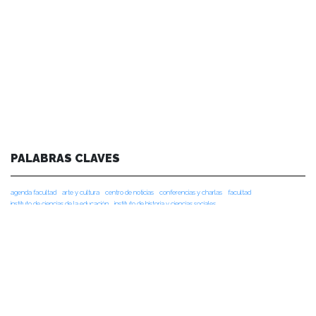
PALABRAS CLAVES
agenda facultad
arte y cultura
centro de noticias
conferencias y charlas
facultad
instituto de ciencias de la educación
instituto de historia y ciencias sociales
instituto de lingüística y literatura
noticias de académicos
noticias de estudiantes
vinculacion
vinculación
NOTICIAS RECIENTES