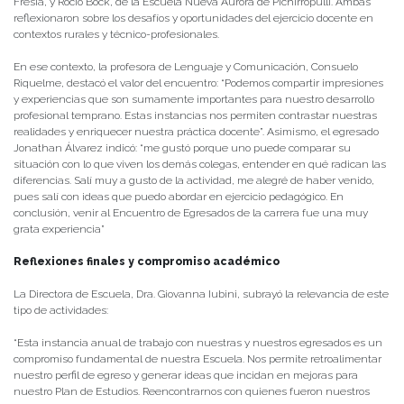
Fresia, y Rocío Bock, de la Escuela Nueva Aurora de Pichirropulli. Ambas
reflexionaron sobre los desafíos y oportunidades del ejercicio docente en
contextos rurales y técnico-profesionales.
En ese contexto, la profesora de Lenguaje y Comunicación, Consuelo
Riquelme, destacó el valor del encuentro: “Podemos compartir impresiones
y experiencias que son sumamente importantes para nuestro desarrollo
profesional temprano. Estas instancias nos permiten contrastar nuestras
realidades y enriquecer nuestra práctica docente”. Asimismo, el egresado
Jonathan Álvarez indicó: “me gustó porque uno puede comparar su
situación con lo que viven los demás colegas, entender en qué radican las
diferencias. Salí muy a gusto de la actividad, me alegré de haber venido,
pues salí con ideas que puedo abordar en ejercicio pedagógico. En
conclusión, venir al Encuentro de Egresados de la carrera fue una muy
grata experiencia”
Reflexiones finales y compromiso académico
La Directora de Escuela, Dra. Giovanna Iubini, subrayó la relevancia de este
tipo de actividades:
“Esta instancia anual de trabajo con nuestras y nuestros egresados es un
compromiso fundamental de nuestra Escuela. Nos permite retroalimentar
nuestro perfil de egreso y generar ideas que incidan en mejoras para
nuestro Plan de Estudios. Reencontrarnos con quienes fueron nuestros