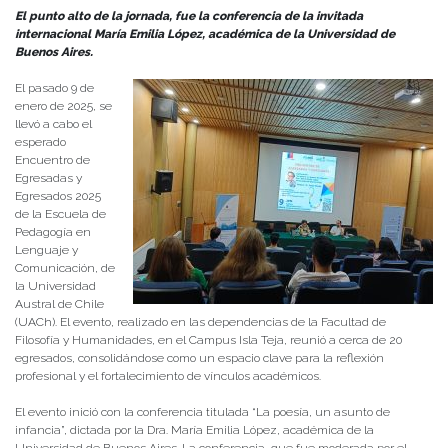
El punto alto de la jornada, fue la conferencia de la invitada
internacional María Emilia López, académica de la Universidad de
Buenos Aires.
El pasado 9 de
enero de 2025, se
llevó a cabo el
esperado
Encuentro de
Egresadas y
Egresados 2025
de la Escuela de
Pedagogía en
Lenguaje y
Comunicación, de
la Universidad
Austral de Chile
(UACh). El evento, realizado en las dependencias de la Facultad de
Filosofía y Humanidades, en el Campus Isla Teja, reunió a cerca de 20
egresados, consolidándose como un espacio clave para la reflexión
profesional y el fortalecimiento de vínculos académicos.
El evento inició con la conferencia titulada “La poesía, un asunto de
infancia”, dictada por la Dra. María Emilia López, académica de la