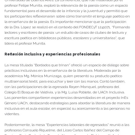
Universidad de Buenos Aires. La conferencia, que fue moderada por el
profesor Felipe Munita, exploró la relevancia de la poesía como un espacio
fundamental para el desarrollo de la infancia y la juventud y permitió que
los participantes reflexionaran sobre cómo transmitir el lenguaje poético en
la enseñanza de la poesía. Es importante mencionar que la participación
de la Dra. López se realizó en el contexto del FONDECyT 1241071, “Formando
lectores y escritores de poesía: un estudio de casos de clubes de lectura y
escritura poética en bibliotecas públicas, escolares y universitarias”, que
lidera el profesor Munita.
Reflexión inclusiva y experiencias profesionales
La mesa titulada “Bordados que trinan” ofreció un espacio de diálogo sobre
prácticas inclusivas en la enseñanza de la literatura. Moderada por la
académica Mg. Mónica Munizaga, quien presentó su producto poético
multisensorial textil, para escuchar y leer con las manos. Contó también,
con las participaciones de la egresada Rayen Manquel, profesora del
Colegio El Bosque de Valdivia, y la Mg. Luisa Poblete, de UACh Inclusiva.
Las ponentes compartieron experiencias desarrolladas en el proyecto InEs
Género UACh, destacando estrategias para abordar la literatura de manera
inclusiva en el aula escolar, en especial su acercamiento a las personas no
videntes.
Posteriormente, la mesa “Experiencias laborales de egresados” reunió a las
profesoras Consuelo Riquelme, del Liceo Carlos Ibáñez del Campo de