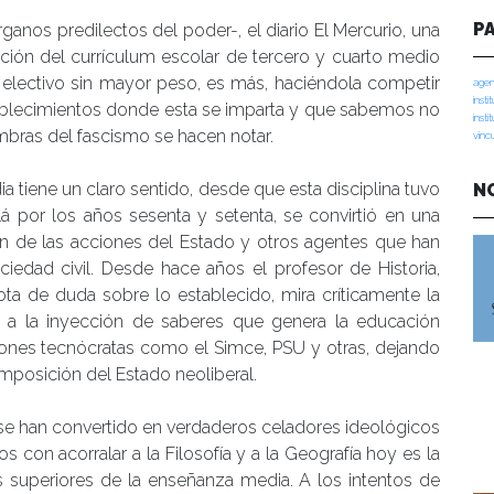
P
anos predilectos del poder-, el diario El Mercurio, una
ción del currículum escolar de tercero y cuarto medio
un electivo sin mayor peso, es más, haciéndola competir
agen
insti
stablecimientos donde esta se imparta y que sabemos no
insti
bras del fascismo se hacen notar.
vinc
a tiene un claro sentido, desde que esta disciplina tuvo
N
á por los años sesenta y setenta, se convirtió en una
isión de las acciones del Estado y otros agentes que han
iedad civil. Desde hace años el profesor de Historia,
a de duda sobre lo establecido, mira críticamente la
o a la inyección de saberes que genera la educación
iones tecnócratas como el Simce, PSU y otras, dejando
 imposición del Estado neoliberal.
se han convertido en verdaderos celadores ideológicos
 con acorralar a la Filosofía y a la Geografía hoy es la
es superiores de la enseñanza media. A los intentos de