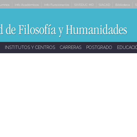
lumnos
Info Académicos
Info Funcionarios
SIVEDUC MD
SIACAD
Biblioteca
S
INSTITUTOS Y CENTROS
CARRERAS
POSTGRADO
EDUCACI