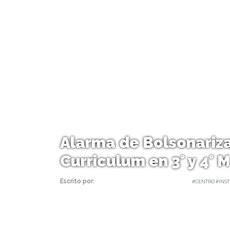
Alarma de Bolsonariza
Curriculum en 3° y 4° 
Escrito por:
Carolina Angulo | 24/05/2019 |
#CENTRO #INST