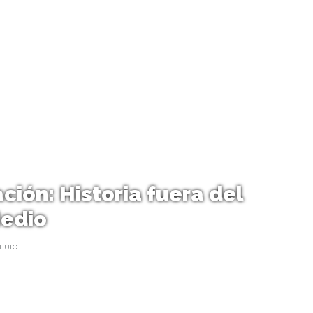
ción: Historia fuera del
Medio
ITUTO