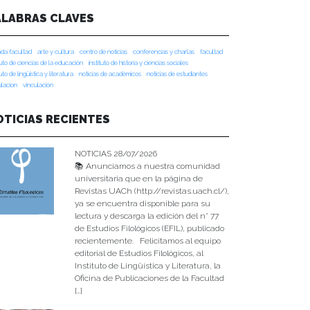
ALABRAS CLAVES
da facultad
arte y cultura
centro de noticias
conferencias y charlas
facultad
tuto de ciencias de la educación
instituto de historia y ciencias sociales
tuto de lingüística y literatura
noticias de académicos
noticias de estudiantes
ulacion
vinculación
OTICIAS RECIENTES
NOTICIAS 28/07/2026
📚 Anunciamos a nuestra comunidad
universitaria que en la página de
Revistas UACh (http://revistas.uach.cl/),
ya se encuentra disponible para su
lectura y descarga la edición del n° 77
de Estudios Filológicos (EFIL), publicado
recientemente. Felicitamos al equipo
editorial de Estudios Filológicos, al
Instituto de Lingüística y Literatura, la
Oficina de Publicaciones de la Facultad
[…]