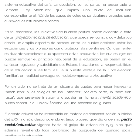
sistema educativo del país. La oposición, por su parte, ha presentado la
llamada “Ley Machuca”, que implica una cuota de inclusión
correspondiente al 30% de los cupos de colegios particulares pagados para
el 40% de los estudiantes pobres.
En tal escenario, las iniciativas de la clase política hacen evidente la falta
de un
proyecto nacional de educación
, que pueda ser construido y debatido
desde un amplio espectro de actores, entre los cuales debieran estar los
estudiantes y los profesores como protagonistas centrales. Curiosamente,
es durante vacaciones que aparecen estas propuestas, las cuales lejos de
buscar remover el principio neoliberal de la educación, se basan en el
carácter regulador y subsidiario del Estado, trasladando la responsabilidad
de la educación a las familias. La supuesta ventaja de la “libre elección
familiar”, en realidad consagra el modelo empresarial/educativo.
Por un lado, no se trata de un sistema de cuotas para hacer ingresar a
“machucas” a los colegios de los “infantes”; por otra parte, la “admisión
justa”, que pretende instalar la discusión en torno al
mérito académico
,
busca construir la ilusión/ ficcional de una sociedad de iguales.
El debate educativo ha retrocedido en materia de democratización a inicios
del s.XX, no sólo desconociendo el largo proceso que dio origen al
pacto
social/educativo
vigente hasta el golpe de estado de 1973, sino que
además revertiendo toda posibilidad de búsqueda de igualdad social
mediante la educación.