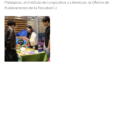
Filológicos, al Instituto de Lingüística y Literatura, la Oficina de
Publicaciones de la Facultad […]
NOTICIAS 15/07/2026
Muchos de estos recursos fueron implementados durante el semestre en
las residencias de Mejor Niñez Nidal y Las Parras, espacios donde el
estudiantado desarrolló experiencias de aprendizaje y acompañamiento.