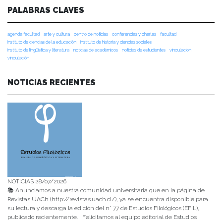
PALABRAS CLAVES
agenda facultad
arte y cultura
centro de noticias
conferencias y charlas
facultad
instituto de ciencias de la educación
instituto de historia y ciencias sociales
instituto de lingüística y literatura
noticias de académicos
noticias de estudiantes
vinculacion
vinculación
NOTICIAS RECIENTES
NOTICIAS 28/07/2026
📚 Anunciamos a nuestra comunidad universitaria que en la página de
Revistas UACh (http://revistas.uach.cl/), ya se encuentra disponible para
su lectura y descarga la edición del n° 77 de Estudios Filológicos (EFIL),
publicado recientemente. Felicitamos al equipo editorial de Estudios