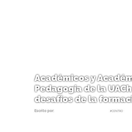
Académicos y Académi
Pedagogía de la UACh 
desafíos de la formac
Escrito por:
Carolina Angulo | 01/07/2019 |
#CENTRO