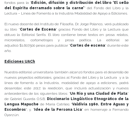
fondos para la “
Edición, difusión y distribución del libro ‘El sello
del Espíritu derramado sobre la carne’
” del Fondo del Libro y la
Lectura – Línea de Fomento a Ia Industria Modalidad de Apoyo a Ediciones.
El nuevo docente del Instituto de Filosofía, Dr. Jorge Polanco, verá publicado
su libro “
Cortes de Escena
” gracias Fondo del Libro y la Lectura que
obtuvo la Editorial Serifa. El libro contiene breve textos en prosa: relatos,
microrelatos, cortometrajes y prosa poética. La editorial se
adjudicó $1.607.500 pesos para publicar “
Cortes de escena
” durante este
año.
Ediciones UACh
Nuestra editorial universitaria también alcanzó fondos para el desarrollo de
nuevos proyectos editoriales, gracias al Fondo del Libro y la Lectura y a la
línea de fomento a la Industria, modalidad de apoyo a ediciones, podrá
desarrollar, este 2017, la reedición, que incluirá actualización y nuevos
antecedentes de los siguientes libros: “
Un Rio y una Ciudad de Plata
”
de Gabriel Guarda O.S.B;
Diccionario Lingüístico Etnográfico de la
Lengua Mapuche
de María Catrileo; “
Valdivia 1960. Entre Aguas y
Escombros
“; y, “
Idea de la Persona Lica
” en homenaje a Fernando
Oyarzún.