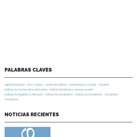
PALABRAS CLAVES
agenda facultad
arte y cultura
centro de noticias
conferencias y charlas
facultad
instituto de ciencias de la educación
instituto de historia y ciencias sociales
instituto de lingüística y literatura
noticias de académicos
noticias de estudiantes
vinculacion
vinculación
NOTICIAS RECIENTES