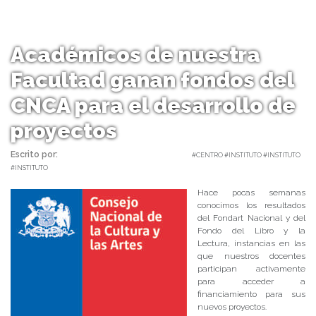
Académicos de nuestra
Facultad ganan fondos del
CNCA para el desarrollo de
proyectos
Escrito por:
Carolina Angulo | 04/01/2017 |
#CENTRO #INSTITUTO #INSTITUTO
#INSTITUTO
Hace pocas semanas
conocimos los resultados
del Fondart Nacional y del
Fondo del Libro y la
Lectura, instancias en las
que nuestros docentes
participan activamente
para acceder a
financiamiento para sus
nuevos proyectos.