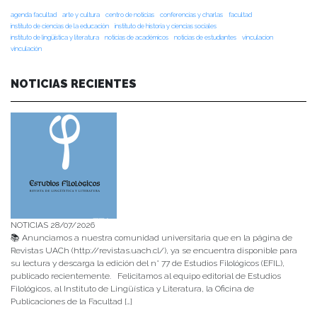
agenda facultad
arte y cultura
centro de noticias
conferencias y charlas
facultad
instituto de ciencias de la educación
instituto de historia y ciencias sociales
instituto de lingüística y literatura
noticias de académicos
noticias de estudiantes
vinculacion
vinculación
NOTICIAS RECIENTES
NOTICIAS 28/07/2026
📚 Anunciamos a nuestra comunidad universitaria que en la página de
Revistas UACh (http://revistas.uach.cl/), ya se encuentra disponible para
su lectura y descarga la edición del n° 77 de Estudios Filológicos (EFIL),
publicado recientemente. Felicitamos al equipo editorial de Estudios
Filológicos, al Instituto de Lingüística y Literatura, la Oficina de
Publicaciones de la Facultad […]