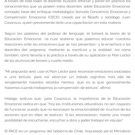
A través de este taller, el docente buscará reforzar y poner en práctica los
conocimientos que ya poseen estos docentes sobre Educación Emocional,
concepto base del enfoque metodológico llamado Conciencia Emocional y
Comprensión Emocional (CECE), creado por el filósofo y sociólogo Juan
Casassus, quien previamente dictó una capacitación en esta materia.
Según las palabras del profesor de lenguaje, él tomará la teoría de la
Educación Emocional –la cual sostiene que podemos educar nuestras
reacciones ante las emociones que se nos presentan- y le enseñará a los
docentes del programa, mediante la escritura y la oralidad, así como
también, cómo llevarla a la práctica a través de su aplicación al Plan Lector
de los alumnos de tercero y cuarto medio.
“Mi propuesta será usar el Plan Lector para reconocer emociones asociadas
a una lectura, para así alcanzar un estado cognitivo más allá de
simplemente hacerlos recordar hechos, que es lo que generalmente
hacemos cuando trabajamos la comprensión de lectura”, afirmó.
Hidalgo sostuvo que, para Casassus, la importancia de la Educación
Emocional radica en que “hoy las instituciones educativas no son capaces
de funcionar, puesto que no reconocen la emocionalidad de muchas de las
acciones que en ellas se realizan. Si las reconocieran, habría una mayor
posibilidad de escucharse, escuchar a otros y poder trabajar en equipo”.
El PACE es un programa del Gobierno de Chile, impulsado por el Ministerio