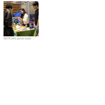
NOTICIAS 15/07/2026
Muchos de estos recursos fueron implementados durante el semestre en
las residencias de Mejor Niñez Nidal y Las Parras, espacios donde el
estudiantado desarrolló experiencias de aprendizaje y acompañamiento.
NOTICIAS 14/07/2026
La instancia convocó a equipos académicos y profesionales con el fin de
diseñar líneas prioritarias de colaboración y establecer las bases de un plan