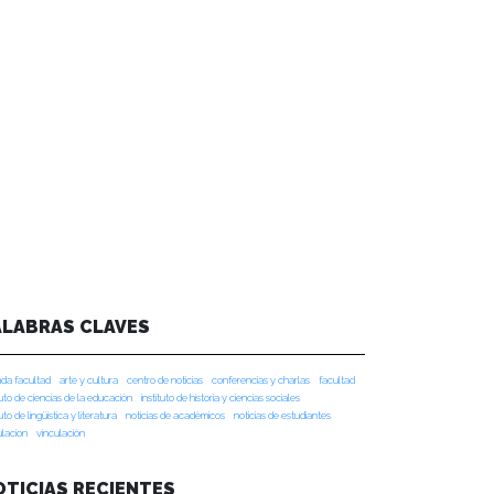
ALABRAS CLAVES
da facultad
arte y cultura
centro de noticias
conferencias y charlas
facultad
tuto de ciencias de la educación
instituto de historia y ciencias sociales
tuto de lingüística y literatura
noticias de académicos
noticias de estudiantes
ulacion
vinculación
OTICIAS RECIENTES