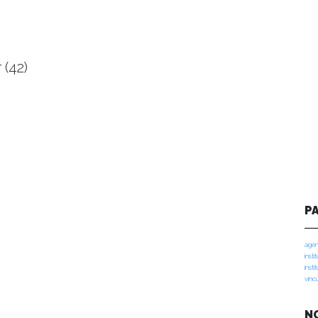
(42)
P
agen
insti
insti
vinc
N