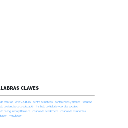
ALABRAS CLAVES
da facultad
arte y cultura
centro de noticias
conferencias y charlas
facultad
tuto de ciencias de la educación
instituto de historia y ciencias sociales
tuto de lingüística y literatura
noticias de académicos
noticias de estudiantes
ulacion
vinculación