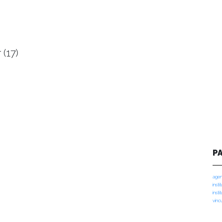
(17)
P
agen
insti
insti
vinc