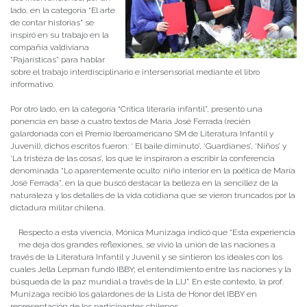
lado, en la categoría “El arte
de contar historias” se
inspiró en su trabajo en la
compañía valdiviana
“Pajarísticas” para hablar
sobre el trabajo interdisciplinario e intersensorial mediante el libro
informativo.
Por otro lado, en la categoría “Crítica literaria infantil”, presentó una
ponencia en base a cuatro textos de María José Ferrada (recién
galardonada con el Premio Iberoamericano SM de Literatura Infantil y
Juvenil), dichos escritos fueron: ‘ El baile diminuto’, ‘Guardianes’, ‘Niños’ y
‘La tristeza de las cosas’, los que le inspiraron a escribir la conferencia
denominada “Lo aparentemente oculto: niño interior en la poética de María
José Ferrada”, en la que buscó destacar la belleza en la sencillez de la
naturaleza y los detalles de la vida cotidiana que se vieron truncados por la
dictadura militar chilena.
Respecto a esta vivencia, Mónica Munizaga indicó que “Esta experiencia
me deja dos grandes reflexiones, se vivió la unión de las naciones a
través de la Literatura Infantil y Juvenil y se sintieron los ideales con los
cuales Jella Lepman fundó IBBY; el entendimiento entre las naciones y la
búsqueda de la paz mundial a través de la LIJ”. En este contexto, la prof.
Munizaga recibió los galardones de la Lista de Honor del IBBY en
representación de los participantes chilenos.