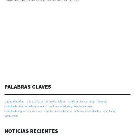
PALABRAS CLAVES
agenda facultad
arte y cultura
centro de noticias
conferencias y charlas
facultad
instituto de ciencias de la educación
instituto de historia y ciencias sociales
instituto de lingüística y literatura
noticias de académicos
noticias de estudiantes
vinculacion
vinculación
NOTICIAS RECIENTES