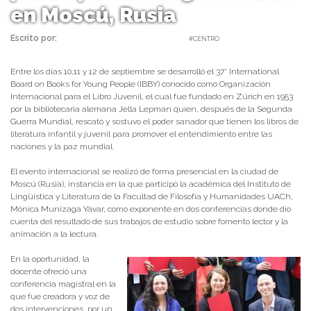
en Moscú, Rusia
Escrito por:
Carolina Angulo | 28/09/2021 |
#CENTRO
Entre los días 10,11 y 12 de septiembre se desarrolló el 37° International
Board on Books for Young People (IBBY) conocido como Organización
Internacional para el Libro Juvenil, el cual fue fundado en Zúrich en 1953
por la bibliotecaria alemana Jella Lepman quien, después de la Segunda
Guerra Mundial, rescató y sostuvo el poder sanador que tienen los libros de
literatura infantil y juvenil para promover el entendimiento entre las
naciones y la paz mundial.
El evento internacional se realizó de forma presencial en la ciudad de
Moscú (Rusia), instancia en la que participó la académica del Instituto de
Lingüística y Literatura de la Facultad de Filosofía y Humanidades UACh,
Mónica Munizaga Yávar, como exponente en dos conferencias donde dio
cuenta del resultado de sus trabajos de estudio sobre fomento lector y la
animación a la lectura.
En la oportunidad, la
docente ofreció una
conferencia magistral en la
que fue creadora y voz de
dos intervenciones, por un