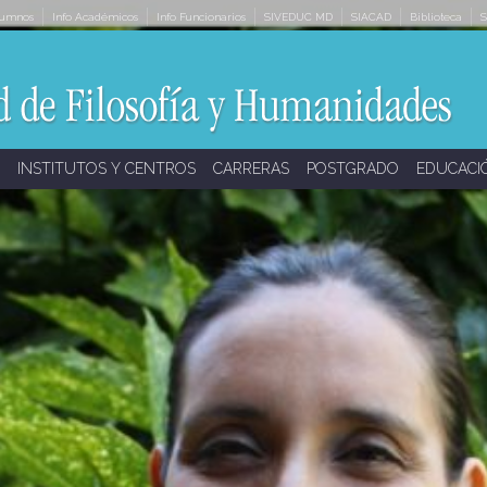
lumnos
Info Académicos
Info Funcionarios
SIVEDUC MD
SIACAD
Biblioteca
S
INSTITUTOS Y CENTROS
CARRERAS
POSTGRADO
EDUCACI