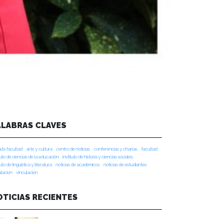
ALABRAS CLAVES
da facultad
arte y cultura
centro de noticias
conferencias y charlas
facultad
tuto de ciencias de la educación
instituto de historia y ciencias sociales
tuto de lingüística y literatura
noticias de académicos
noticias de estudiantes
ulacion
vinculación
OTICIAS RECIENTES