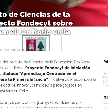
to de Ciencias de la
yecto Fondecyt sobre
n el territorio en la
ITUTOS #NOTICIAS #PEDAGOGÍA
P
del Instituto de Ciencias de la Educación, Dra. Yeny
, se adjudicó el
Proyecto Fondecyt de Iniciación
, titulado “Aprendizaje Centrado en el
agen
insti
para la Primera Infancia”
, iniciativa que responde a la
insti
esidad de innovar los modelos pedagógicos en
vinc
vularia en Chile.
N
ación, es parte de los 9 proyectos liderados por