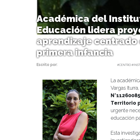
Académica del Institu
Educación lidera pro
aprendizaje centrado e
primera infancia
Escrito por:
Carolina Angulo | 09/01/2026 |
#CENTRO #INST
La académica 
Vargas Iturra
N°11260085
Territorio 
urgente nec
educación par
Esta investig