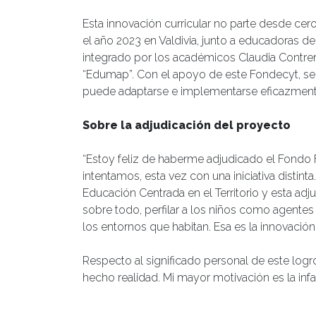
Esta innovación curricular no parte desde ce
el año 2023 en Valdivia, junto a educadoras d
integrado por los académicos Claudia Contrer
“Edumap”. Con el apoyo de este Fondecyt, se
puede adaptarse e implementarse eficazmente e
Sobre la adjudicación del proyecto
“Estoy feliz de haberme adjudicado el Fondo 
intentamos, esta vez con una iniciativa disti
Educación Centrada en el Territorio y esta ad
sobre todo, perfilar a los niños como agentes
los entornos que habitan. Esa es la innovació
Respecto al significado personal de este logro
hecho realidad. Mi mayor motivación es la inf
principalmente con el saber pedagógico de lo
pero poder trabajar directamente con niños y