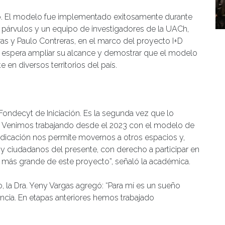
ro. El modelo fue implementado exitosamente durante
e párvulos y un equipo de investigadores de la UACh,
as y Paulo Contreras, en el marco del proyecto I+D
 espera ampliar su alcance y demostrar que el modelo
n diversos territorios del país.
Fondecyt de Iniciación. Es la segunda vez que lo
nta. Venimos trabajando desde el 2023 con el modelo de
judicación nos permite movernos a otros espacios y,
 y ciudadanos del presente, con derecho a participar en
n más grande de este proyecto”, señaló la académica.
, la Dra. Yeny Vargas agregó: “Para mí es un sueño
ancia. En etapas anteriores hemos trabajado
s docentes y la transformación educativa desde ahí,
 niñas es lo que realmente me tiene más contenta.”