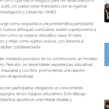
es UACh que fueron elegidos para ser desarrollados a
o 2026, los cuales serán financiados por la Agencia
nvestigación y Desarrollo (ANID).
surge como respuesta a una problemática persistente
os nuevos enfoques curriculares suelen superponerse a
rritorio como un espacio educativo clave. En este
ños y niñas como sujetos activos, con derecho a
habitan cotidianamente.
validar, mediante procesos de co-construcción, un modelo
rio. Para ello, se desarrollarán experiencias educativas
La Araucanía y Los Ríos, promoviendo una relación
cesos de aprendizaje.
 acción participativa, integrando el conocimiento
pedagógico de los equipos educativos. Este diálogo
 didáctica, aportando una mirada situada y