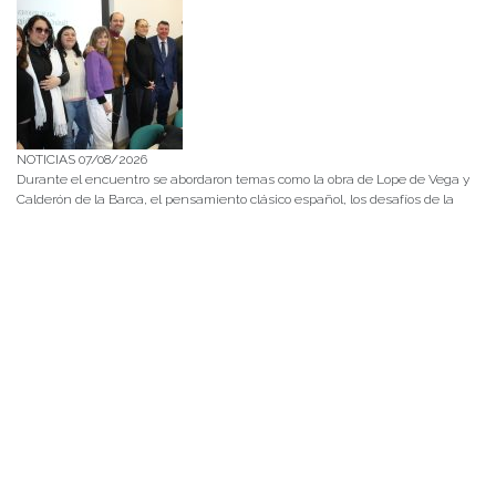
NOTICIAS 07/08/2026
Durante el encuentro se abordaron temas como la obra de Lope de Vega y
Calderón de la Barca, el pensamiento clásico español, los desafíos de la
investigación en literatura, los criterios editoriales de la Universidad de
Navarra y las proyecciones de publicaciones y proyectos conjuntos.
NOTICIAS 28/07/2026
📚 Anunciamos a nuestra comunidad universitaria que en la página de
Revistas UACh (http://revistas.uach.cl/), ya se encuentra disponible para