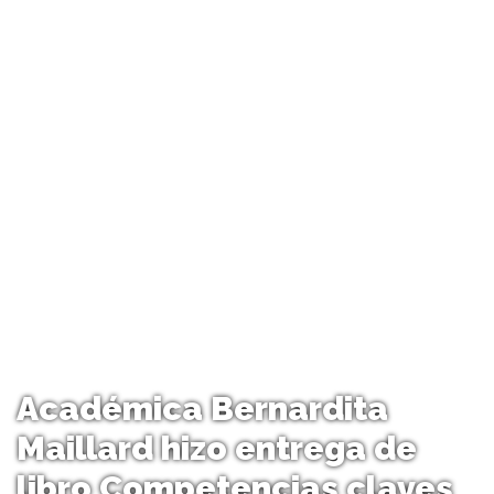
Académica Bernardita
Maillard hizo entrega de
libro Competencias claves