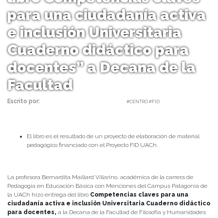
para una ciudadanía activa
e inclusión Universitaria
Cuaderno didáctico para
docentes” a Decana de la
Facultad
Escrito por:
Carla Mancilla | 16/12/2023 |
#CENTRO #FID
El libro es el resultado de un proyecto de elaboración de material
pedagógico financiado con el Proyecto FID UACh.
La profesora Bernardita Maillard Villarino, académica de la carrera de
Pedagogía en Educación Básica con Menciones del Campus Patagonia de
la UACh hizo entrega del libro
Competencias claves para una
ciudadanía activa e inclusión Universitaria Cuaderno didáctico
para docentes,
a la Decana de la Facultad de Filosofía y Humanidades