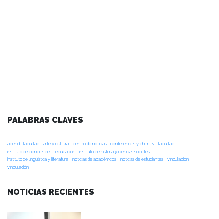
PALABRAS CLAVES
agenda facultad
arte y cultura
centro de noticias
conferencias y charlas
facultad
instituto de ciencias de la educación
instituto de historia y ciencias sociales
instituto de lingüística y literatura
noticias de académicos
noticias de estudiantes
vinculacion
vinculación
NOTICIAS RECIENTES