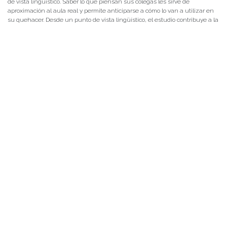
de vista lingüístico. Saber lo que piensan sus colegas les sirve de
aproximación al aula real y permite anticiparse a cómo lo van a utilizar en
su quehacer. Desde un punto de vista lingüístico, el estudio contribuye a la
descripción del libro de texto como conocimiento, o como discurso. Permite
observarlo como un objeto concreto construido en inglés para enseñar
inglés a hablantes de otras lenguas. Contribuye a “diseccionar” el libro y
observar sus partes desde los elementos más pequeños hasta los más
grandes”.
La investigación desarrollada por la docente incluye el diseño de 10 gráficas
que permiten acercar los resultados de este estudio a las y los profesores y
a la comunidad, las cuales serán difundidas por los medios institucionales
y redes sociales de la Facultad de Filosofía y Humanidades. A su vez, los
investigadores están a la espera de la revisión de un artículo que será
publicado en una revista especializada, sobre las relaciones semánticas
generadas por los elementos léxicos que construyen los textos, y están
terminando de escribir un artículo sobre las percepciones de los profesores
en formación y en servicio en Chile sobre este objeto de conocimiento
concreto.