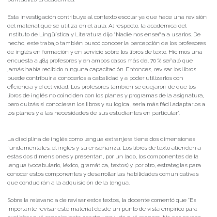
Esta investigación contribuye al contexto escolar ya que hace una revisión
del material que se utiliza en el aula. Al respecto, la académica del
Instituto de Lingüística y Literatura dijo “Nadie nos enseña a usarlos. De
hecho, este trabajo también buscó conocer la percepción de los profesores
de inglés en formación y en servicio sobre los libros de texto. Hicimos una
encuesta a 484 profesores y en ambos casos más del 70 % señaló que
jamás había recibido ninguna capacitación. Entonces, revisar los libros
puede contribuir a conocerlos a cabalidad y a poder utilizarlos con
eficiencia y efectividad. Los profesores también se quejaron de que los
libros de inglés no coinciden con los planes y programas de la asignatura,
pero quizás si conocieran los libros y su lógica, sería más fácil adaptarlos a
los planes y a las necesidades de sus estudiantes en particular”.
La disciplina de inglés como lengua extranjera tiene dos dimensiones
fundamentales: el inglés y su enseñanza. Los libros de texto atienden a
estas dos dimensiones y presentan, por un lado, los componentes de la
lengua (vocabulario, léxico, gramática, textos) y, por otro, estrategias para
conocer estos componentes y desarrollar las habilidades comunicativas
que conducirán a la adquisición de la lengua.
Sobre la relevancia de revisar estos textos, la docente comentó que “Es
importante revisar este material desde un punto de vista empírico para