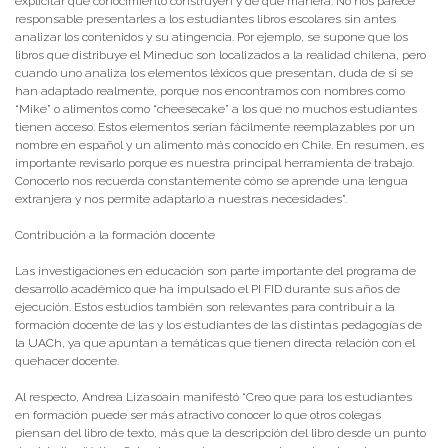
explicitar qué conocimiento construyen y de qué manera. No nos parece
responsable presentarles a los estudiantes libros escolares sin antes
analizar los contenidos y su atingencia. Por ejemplo, se supone que los
libros que distribuye el Mineduc son localizados a la realidad chilena, pero
cuando uno analiza los elementos léxicos que presentan, duda de si se
han adaptado realmente, porque nos encontramos con nombres como
“Mike” o alimentos como “cheesecake” a los que no muchos estudiantes
tienen acceso. Estos elementos serían fácilmente reemplazables por un
nombre en español y un alimento más conocido en Chile. En resumen, es
importante revisarlo porque es nuestra principal herramienta de trabajo.
Conocerlo nos recuerda constantemente cómo se aprende una lengua
extranjera y nos permite adaptarlo a nuestras necesidades”.
Contribución a la formación docente
Las investigaciones en educación son parte importante del programa de
desarrollo académico que ha impulsado el PI FID durante sus años de
ejecución. Estos estudios también son relevantes para contribuir a la
formación docente de las y los estudiantes de las distintas pedagogías de
la UACh, ya que apuntan a temáticas que tienen directa relación con el
quehacer docente.
Al respecto, Andrea Lizasoain manifestó “Creo que para los estudiantes
en formación puede ser más atractivo conocer lo que otros colegas
piensan del libro de texto, más que la descripción del libro desde un punto