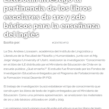
pertinencia de los libros
escolares de 1ro y 2do
básicos para la enseñanza
del inglés
Escrito por:
daniel | 24/05/2022 |
#CENTRO #FID
La Dra. Andrea Lizasoain, académica del Instituto de Lingüística y
Literatura de la Facultad de Filosofía y Humanidades, junto con el Mg.
Jorge Vargas (University of Utah), realizaron la investigación “Conocimiento
en el libro de ILE distribuido por el Ministerio de Educación de Chile en la
escuela pública: ¿Qué enseña?”. El estudio fue financiado por los Fondos de
Investigación Educativa entregados por el Programa de Fortalecimiento de
la Formación Inicial Docente (PI FID).
El trabajo de investigación buscó establecer el tipo de conocimiento que
construyen los libros de texto de inglés entregados por el Ministerio de
Educación. Como una primera aproximación, se analizaron los materiales
de 1ro y 2do básicos utilizados en 2018 y 2019.
Las primeras conclusiones que dio este estudio es que los libros de texto