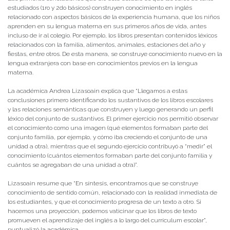
estudiados (1ro y 2do básicos) construyen conocimiento en inglés
relacionado con aspectos básicos de la experiencia humana, que los niños
aprenden en su lengua materna en sus primeros años de vida, antes
incluso de ir al colegio. Por ejemplo, los libros presentan contenidos léxicos
relacionados con la familia, alimentos, animales, estaciones del año y
fiestas, entre otros. De esta manera, se construye conocimiento nuevo en la
lengua extranjera con base en conocimientos previos en la lengua
materna.
La académica Andrea Lizasoain explica que “Llegamos a estas
conclusiones primero identificando los sustantivos de los libros escolares
y las relaciones semánticas que construyen y luego generando un perfil
léxico del conjunto de sustantivos. El primer ejercicio nos permitió observar
el conocimiento como una imagen (qué elementos formaban parte del
conjunto familia, por ejemplo, y cómo iba creciendo el conjunto de una
unidad a otra), mientras que el segundo ejercicio contribuyó a “medir” el
conocimiento (cuántos elementos formaban parte del conjunto familia y
cuántos se agregaban de una unidad a otra)”.
Lizasoain resume que “En síntesis, encontramos que se construye
conocimiento de sentido común, relacionado con la realidad inmediata de
los estudiantes, y que el conocimiento progresa de un texto a otro. Si
hacemos una proyección, podemos vaticinar que los libros de texto
promueven el aprendizaje del inglés a lo largo del currículum escolar”,
puntualizó la académica.