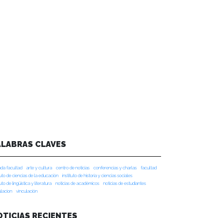
ALABRAS CLAVES
da facultad
arte y cultura
centro de noticias
conferencias y charlas
facultad
tuto de ciencias de la educación
instituto de historia y ciencias sociales
tuto de lingüística y literatura
noticias de académicos
noticias de estudiantes
ulacion
vinculación
OTICIAS RECIENTES