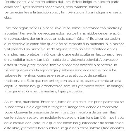
Por otra parte, la también editora del libro, Estela Imigo, explicó en parte
cómo confluyen saberes académicos, pero también saberes
pertenecientes a la tradición oral y también la oralitura indígena en esta
obra.
“Me tocó organizar es un capítulo que se llama “Mateando con madres y
abuelas”, tiene el fin de recoger estos relatos transmitidos de generación
en generación, denominados en este caso “nütram”. Es la conversación
que debido a la extensión que tiene se remonta a la memoria, a la historia
y al pasado. Esa historia que de alguna forma no está retratada en los
grandes macrorelatos históricos, sino que está oculta en las zonas grises
en la cotidianidad y también habla de la violencia colonial. A través de
estos nütram y testimonios, también podemos acceder a saberes que
tienen que ver con la agrocología y saberes asociados sobre todo a los
saberes femeninos, como es en este caso el cultivo de semillas
tradicionales. Es lo que nos entrega en este caso, especialmente en ese
capítulo, donde hay guardadores de semillas y también existe un diálogo
intergeneracional entre madres, hijas y abuelas.
Así mismo, mencionó “Entonces, también, en este libro principalmente se
buscó crear un diálogo entre fotografía-imágenes, donde es constante
poder observar la presencia de semillas. Esa metáfora de las semillas
contenidas en este gran recipiente que es un territorio también nos habla
de la comunidad, porque lo que nos dicen las guardadoras de semillas en
este libro, y también las abuelas que guardan estos saberes tradicionales,