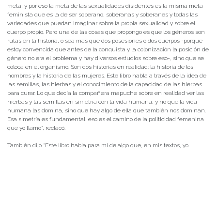
meta, y por eso la meta de las sexualidades disidentes es la misma meta
feminista que es la de ser soberano, soberanas y soberanes y todas las
variedades que puedan imaginar sobre la propia sexualidad y sobre el
cuerpo propio. Pero una de las cosas que propongo es que los géneros son
rutas en la historia, o sea más que dos posesiones o dos cuerpos -porque
estoy convencida que antes de la conquista y la colonización la posición de
género no era el problema y hay diversos estudios sobre eso-, sino que se
coloca en el organismo. Son dos historias en realidad: la historia de los
hombres y la historia de las mujeres. Este libro habla a través de la idea de
las semillas, las hierbas y el conocimiento de la capacidad de las hierbas
para curar. Lo que decía la compañera mapuche sobre en realidad ver las
hierbas y las semillas en simetría con la vida humana, y no que la vida
humana las domina, sino que hay algo de ella que también nos dominan.
Esa simetría es fundamental, eso es el camino de la politicidad femenina
que yo llamo”, reclacó.
También dijo “Este libro habla para mí de algo que, en mis textos, yo
denomino una “historia de las mujeres”. Una acumulación de experiencias
de las mujeres, algo que se pasa como conocimiento, pero no es una
naturaleza del cuerpo sino un conocimiento que se acumula a través de
las generaciones atravesándose de madres a hijas, a nietas y así por
delante. Es la acumulación de experiencias, de conocimiento y de
capacidad de gestión de la vida. En ese sentido, otra politicidad que va a
tener un impacto en el destino colectivo desde otro lugar, desde otra
historia y desde otro conjunto de conocimientos”.