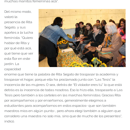
muchas manitos femeninas acá”.
Del mismo modo,
valoró la
presencia de Rita
Segato, y sus
aportes a la lucha
feminista. “Quiero
hablar de Rita y
por qué está acá,
qué tiene que ver
esta flor en este
jardín. La
capacidad
enorme que tiene la palabra de Rita Segato de traspasar la academia y
traspasar el hogar, porque ella ha proclamado junto con “Las Tesis” la
inocencia de las mujeres. O sea, detrás de “El violador eres tú” lo que está
detrás es la inocencia de todas nosotras. Eso lo hizo ella, traspasarlo a Las
Tesis pero también a los carteles en las marchas feministas. Gracias Rita
por acompañarnos y por enseñarnos, generalmente elegimos a
estudiantes para acompañarnos en estos espacios- que son también
maestros míos en algún punto-, pero ahora elegí también a alguien que
considero una maestra no solo mía, sino que de mucho de los presentes”,
indicó.