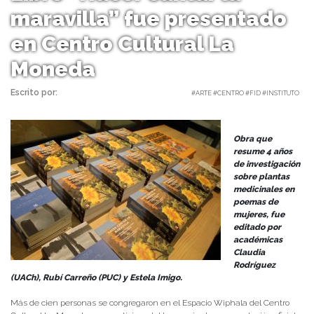
maravilla” fue presentado
en Centro Cultural La
Moneda
Escrito por:
Carolina Angulo | 04/08/2023 |
#ARTE #CENTRO #FID #INSTITUTO
Obra que
resume 4 años
de investigación
sobre plantas
medicinales en
poemas de
mujeres, fue
editado por
académicas
Claudia
Rodríguez
(UACh), Rubí Carreño (PUC) y Estela Imigo.
Más de cien personas se congregaron en el Espacio Wiphala del Centro