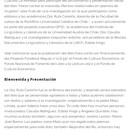
Cultural La Moneda para participar del lanzamiento y presentación oficial
del libro “Hacer cantar la maravilla. Plantas medicinales en poemas de
mujeres”, obra fruto de una investigación en la que participaron como
editoras a las académicas Dra. Rubí Carreño, docente de la Facultad de
Letras de la Pontificia Universidad Católica de Chile – y quien actualmente
es parte del proyecto asociativo GIFID-; la académica del Instituto de
Lingüística y Literatura de la Universidad Austral de Chile, Dra. Claudia
Rodríguez y la investigadora mapuche-williche, actual editora de la Revista
Documentos Lingüísticos y Literarios de la UACh, Estela Imigo,
Vale mencionar que la publicación del libro físico contó con financiamiento
del Proyecto Fondecyt Regula n°1171337, el Fondo de Cultura Económica, el
Fondo Nacional de Fomento del Libro y la Lectura 2022 y el Fondo de
Cultura Económica.
Bienvenida y Presentación
La Dra. Rubí Carreño fue la anfitriona del evento, y leyendo versos extraídos
del libro que se presentaba agradeció a todas y todos quienes colaboraron
con textos y saberes a la investigación, especialmente a la poeta Malú
Urriola, quien falleció hace unos días. “En este libro hay muchas personas
involucradas: Claudia Rodríguez, Estela Imigo y Ángeles Quintero. Hay
muchas autoras también, algunas acá presentes: Javiera Larraín, María
José Barros. Las poetas, como Malú que nos regaló estos poemas
especialmente para este libro, también Alejandra del Rio, entonces hay