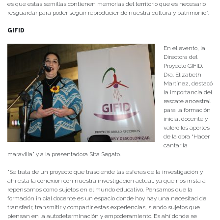
es que estas semillas contienen memorias del territorio que es necesario
resguardar para poder seguir reproduciendo nuestra cultura y patrimonio”.
GIFID
En el evento, la
Directora del
Proyecto GIFID,
Dra. Elizabeth
Martínez, destacó
la importancia del
rescate ancestral
para la formación
inicial docente y
valoró los aportes
de la obra “Hacer
cantar la
maravilla” y a la presentadora Sita Segato.
“Se trata de un proyecto que trasciende las esferas de la investigación y
ahí está la conexión con nuestra investigación actual, ya que nos insta a
repensarnos como sujetos en el mundo educativo. Pensamos que la
formación inicial docente es un espacio donde hoy hay una necesitad de
transferir, transmitir y compartir estas experiencias, siendo sujetos que
piensan en la autodeterminación y empoderamiento. Es ahí donde se