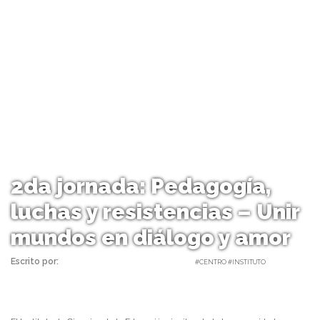
2da jornada: Pedagogía,
luchas y resistencias – Unir
mundos en diálogo y amor
Escrito por:
Carolina Angulo | 04/12/2018 |
#CENTRO #INSTITUTO