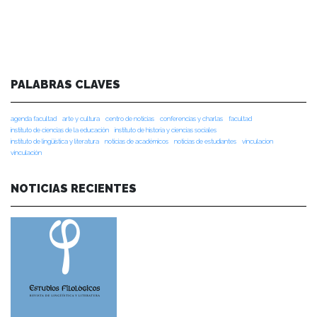
PALABRAS CLAVES
agenda facultad
arte y cultura
centro de noticias
conferencias y charlas
facultad
instituto de ciencias de la educación
instituto de historia y ciencias sociales
instituto de lingüística y literatura
noticias de académicos
noticias de estudiantes
vinculacion
vinculación
NOTICIAS RECIENTES