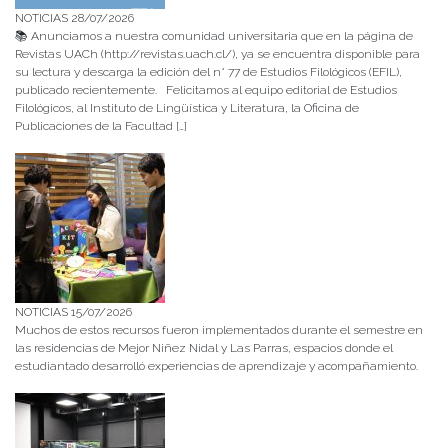
NOTICIAS 28/07/2026
📚 Anunciamos a nuestra comunidad universitaria que en la página de
Revistas UACh (http://revistas.uach.cl/), ya se encuentra disponible para
su lectura y descarga la edición del n° 77 de Estudios Filológicos (EFIL),
publicado recientemente. Felicitamos al equipo editorial de Estudios
Filológicos, al Instituto de Lingüística y Literatura, la Oficina de
Publicaciones de la Facultad […]
NOTICIAS 15/07/2026
Muchos de estos recursos fueron implementados durante el semestre en
las residencias de Mejor Niñez Nidal y Las Parras, espacios donde el
estudiantado desarrolló experiencias de aprendizaje y acompañamiento.