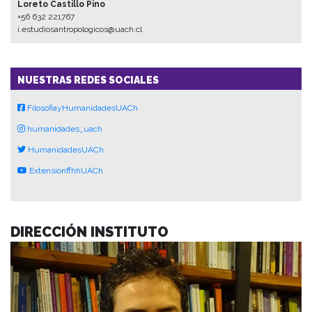
Loreto Castillo Pino
+56 632 221767
i.estudiosantropologicos@uach.cl
NUESTRAS REDES SOCIALES
FilosofiayHumanidadesUACh
humanidades_uach
HumanidadesUACh
ExtensionffhhUACh
DIRECCIÓN INSTITUTO