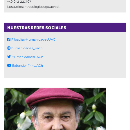
+56 632 221767
i.estudiosantropologicos@uach.cl
NUESTRAS REDES SOCIALES
FilosofiayHumanidadesUACh
humanidades_uach
HumanidadesUACh
ExtensionffhhUACh