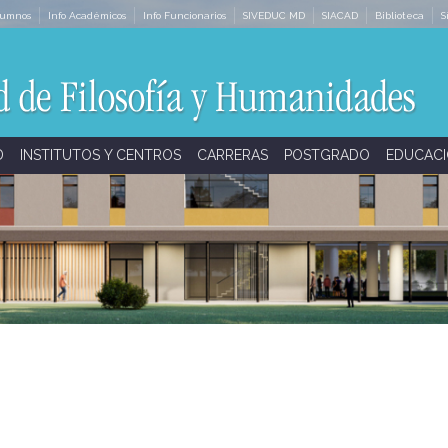
lumnos
Info Académicos
Info Funcionarios
SIVEDUC MD
SIACAD
Biblioteca
S
D
INSTITUTOS Y CENTROS
CARRERAS
POSTGRADO
EDUCACI