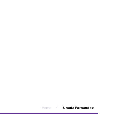
Home
/
Úrsula Fernández