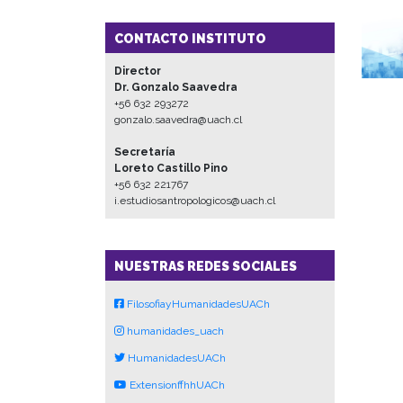
CONTACTO INSTITUTO
Director
Dr. Gonzalo Saavedra
+56 632 293272
gonzalo.saavedra@uach.cl
Secretaría
Loreto Castillo Pino
+56 632 221767
i.estudiosantropologicos@uach.cl
NUESTRAS REDES SOCIALES
FilosofiayHumanidadesUACh
humanidades_uach
HumanidadesUACh
ExtensionffhhUACh