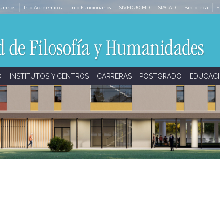
lumnos
Info Académicos
Info Funcionarios
SIVEDUC MD
SIACAD
Biblioteca
S
D
INSTITUTOS Y CENTROS
CARRERAS
POSTGRADO
EDUCACI