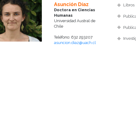
Asunción Díaz
Libros
Doctora en Ciencias
Humanas
Publica
Universidad Austral de
Chile
Publica
Teléfono: 632 293207
Investi
asuncion.diaz@uach.cl