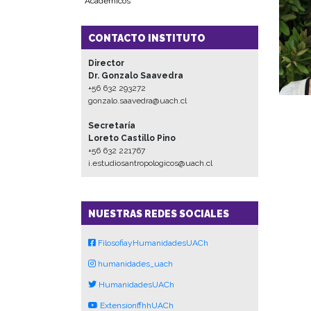
Académicos
CONTACTO INSTITUTO
Director
Dr. Gonzalo Saavedra
+56 632 293272
gonzalo.saavedra@uach.cl
Secretaría
Loreto Castillo Pino
+56 632 221767
i.estudiosantropologicos@uach.cl
NUESTRAS REDES SOCIALES
FilosofiayHumanidadesUACh
humanidades_uach
HumanidadesUACh
ExtensionffhhUACh