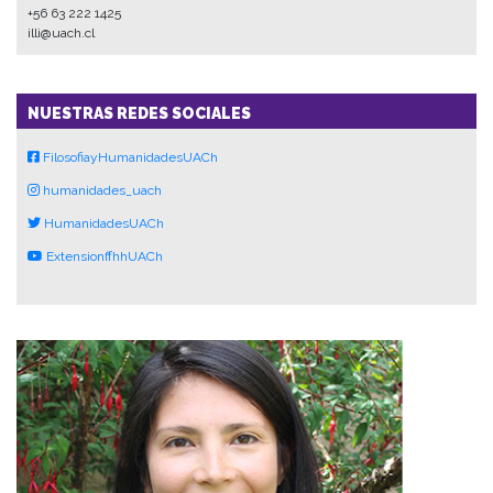
+56 63 222 1425
illi@uach.cl
NUESTRAS REDES SOCIALES
FilosofiayHumanidadesUACh
humanidades_uach
HumanidadesUACh
ExtensionffhhUACh