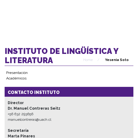
INSTITUTO DE LINGÜÍSTICA Y
LITERATURA
Home
/
Yesenia Soto
Presentación
Académicos
CONTACTO INSTITUTO
Director
Dr. Manuel Contreras Seitz
+56 632 293656
manuelcontreras@uach.cl
Secretaría
Marta Pinares