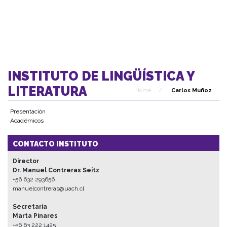
INSTITUTO DE LINGÜÍSTICA Y
LITERATURA
Home
/
Carlos Muñoz
Presentación
Académicos
CONTACTO INSTITUTO
Director
Dr. Manuel Contreras Seitz
+56 632 293656
manuelcontreras@uach.cl
Secretaría
Marta Pinares
+56 63 222 1425