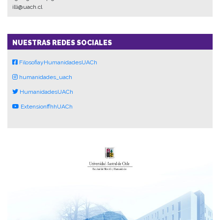
illi@uach.cl
NUESTRAS REDES SOCIALES
FilosofiayHumanidadesUACh
humanidades_uach
HumanidadesUACh
ExtensionffhhUACh