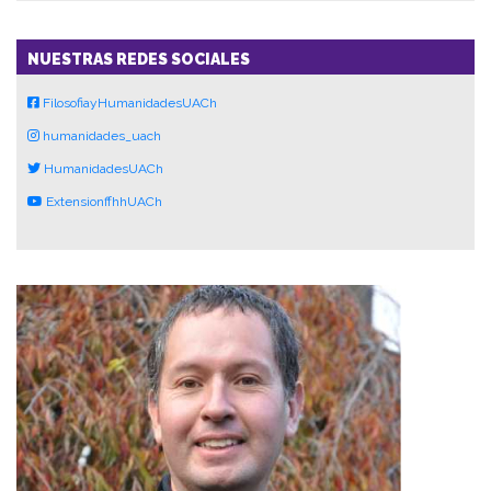
NUESTRAS REDES SOCIALES
FilosofiayHumanidadesUACh
humanidades_uach
HumanidadesUACh
ExtensionffhhUACh