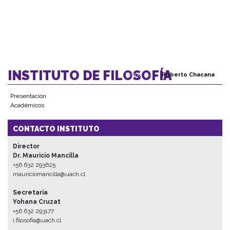
INSTITUTO DE FILOSOFÍA
Home
/
Roberto Chacana
Presentación
Académicos
CONTACTO INSTITUTO
Director
Dr. Mauricio Mancilla
+56 632 293625
mauriciomancilla@uach.cl
Secretaría
Yohana Cruzat
+56 632 293177
i.filosofia@uach.cl