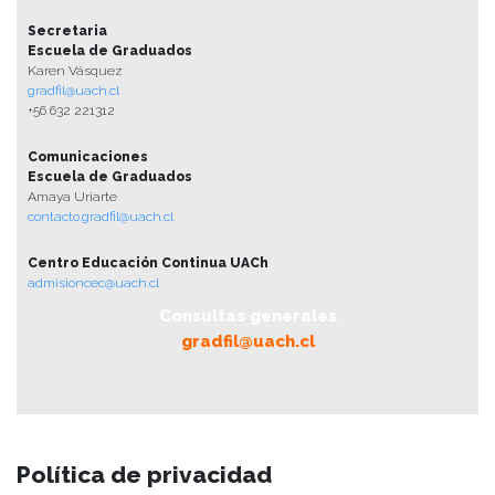
Secretaria
Escuela de Graduados
Karen Vásquez
gradfil@uach.cl
+56 632 221312
Comunicaciones
Escuela de Graduados
Amaya Uriarte
contacto.gradfil@uach.cl
Centro Educación Continua UACh
admisioncec@uach.cl
Consultas generales
gradfil@uach.cl
Política de privacidad