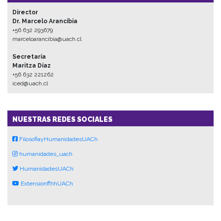
Director
Dr. Marcelo Arancibia
+56 632 293679
marceloarancibia@uach.cl
Secretaría
Maritza Díaz
+56 632 221262
iced@uach.cl
NUESTRAS REDES SOCIALES
FilosofiayHumanidadesUACh
humanidades_uach
HumanidadesUACh
ExtensionffhhUACh