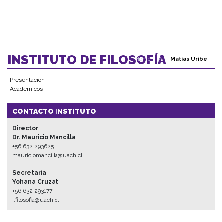
INSTITUTO DE FILOSOFÍA
Home
/
Matías Uribe
Presentación
Académicos
CONTACTO INSTITUTO
Director
Dr. Mauricio Mancilla
+56 632 293625
mauriciomancilla@uach.cl
Secretaría
Yohana Cruzat
+56 632 293177
i.filosofia@uach.cl