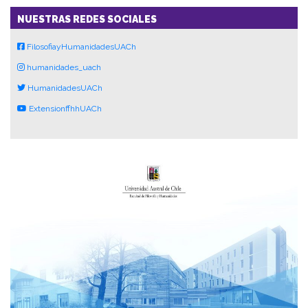
NUESTRAS REDES SOCIALES
FilosofiayHumanidadesUACh
humanidades_uach
HumanidadesUACh
ExtensionffhhUACh