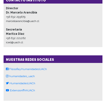
CONTACTO INSTITUTO
Director
Dr. Marcelo Arancibia
+56 632 293679
marceloarancibia@uach.cl
Secretaría
Maritza Díaz
+56 632 221262
iced@uach.cl
NUESTRAS REDES SOCIALES
FilosofiayHumanidadesUACh
humanidades_uach
HumanidadesUACh
ExtensionffhhUACh