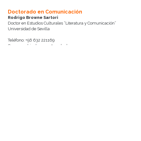
Doctorado en Comunicación
Rodrigo Browne Sartori
Doctor en Estudios Culturales “Literatura y Comunicación”
Universidad de Sevilla
Teléfono: +56 632 221169
Correo: rodrigobrowne@uach.cl
Magíster en Antropología
Dr. Hugo Romero Toledo
Doctor en Geografía Humana
Universidad de Manchester, Inglaterra
Teléfono: +56 632 223979
Correo: hugo.romero@uach.cl
Magíster en Comunicación
Dr. Claudio Valdés Agüero
Doctor en Comunicación Audiovisual y Publicidad
Universidad Autónoma de Barcelona, España