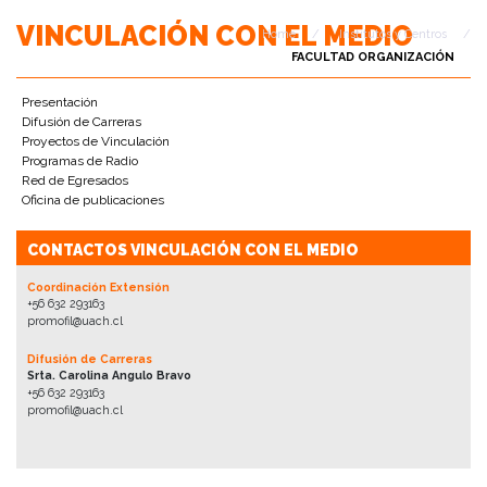
VINCULACIÓN CON EL MEDIO
Home
/
Institutos y Centros
/
FACULTAD ORGANIZACIÓN
Presentación
Difusión de Carreras
Proyectos de Vinculación
Programas de Radio
Red de Egresados
Oficina de publicaciones
CONTACTOS VINCULACIÓN CON EL MEDIO
Coordinación Extensión
+56 632 293163
promofil@uach.cl
Difusión de Carreras
Srta. Carolina Angulo Bravo
+56 632 293163
promofil@uach.cl