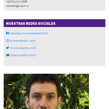
+56 63 222 1668
sociales@uach.cl
NUESTRAS REDES SOCIALES
FilosofiayHumanidadesUACh
humanidades_uach
HumanidadesUACh
ExtensionffhhUACh