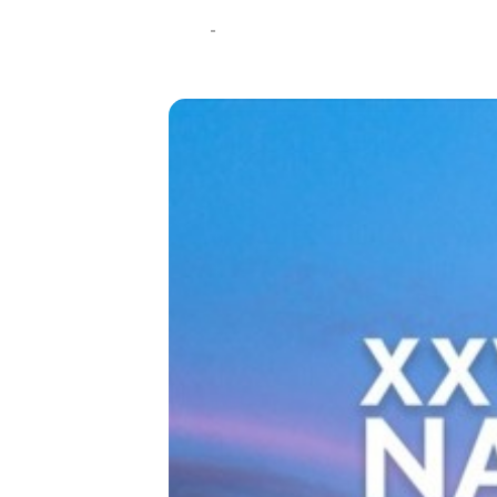
04
06
ABR