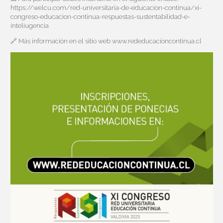
https://welcu.com/red-universitaria-de-educacion-continua/xi-
congreso-educacion-continua-respuestas-sustentabilidad-e-
inteliugencia
🔗 Más información en el sitio web
www.rededucacioncontinua.cl