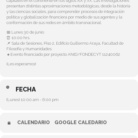
capitales en el continente en los siglos XIX y XX. Las investigaciones
presentan distintas aproximaciones metodológicas, desde la historia
y las ciencias sociales, para comprender procesos de integración
política y globalización financiera por medio de sus agentes y la
conformación de sus redes en ámbito transnacional.
📅 Lunes 30 de junio
⏰ 10:00 hrs.
📌 Sala de Sesiones, Piso 2, Edificio Guillermo Araya, Facultad de
Filosofía y Humanidades.
🔸Evento financiado por proyecto ANID/FONDECYT 11240062
¡Les esperamos!
FECHA
(Lunes) 10:00 am - 6:00 pm
CALENDARIO
GOOGLE CALEDARIO