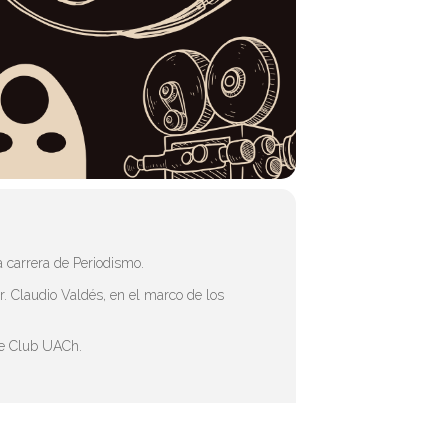
a carrera de Periodismo.
. Claudio Valdés, en el marco de los
ne Club UACh.