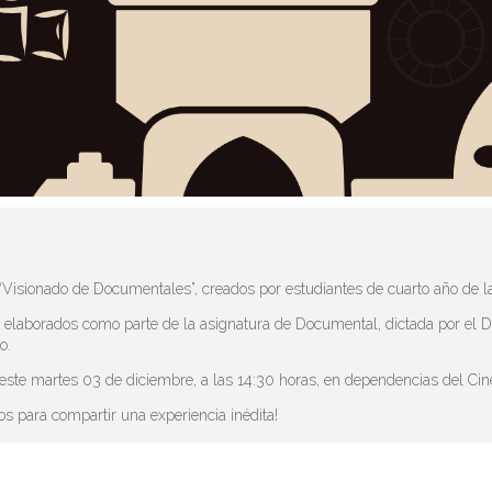
 “Visionado de Documentales”, creados por estudiantes de cuarto año de l
 elaborados como parte de la asignatura de Documental, dictada por el Dr
o.
este martes 03 de diciembre, a las 14:30 horas, en dependencias del Ci
os para compartir una experiencia inédita!