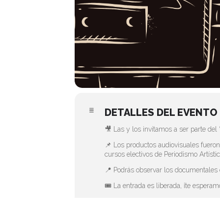
DETALLES DEL EVENTO
🎥 Las y los invitamos a ser parte del
📌 Los productos audiovisuales fueron
cursos electivos de Periodismo Artístic
📍 Podrás observar los documentales 
🎟️ La entrada es liberada, ¡te esperam