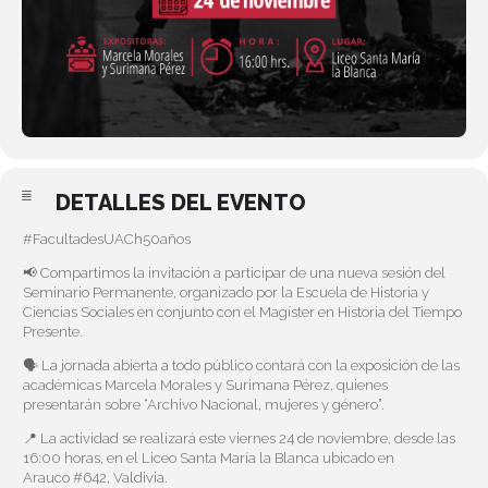
DETALLES DEL EVENTO
#FacultadesUACh50años
📢 Compartimos la invitación a participar de una nueva sesión del
Seminario Permanente, organizado por la Escuela de Historia y
Ciencias Sociales en conjunto con el Magíster en Historia del Tiempo
Presente.
🗣️ La jornada abierta a todo público contará con la exposición de las
académicas Marcela Morales y Surimana Pérez, quienes
presentarán sobre “Archivo Nacional, mujeres y género”.
📍 La actividad se realizará este viernes 24 de noviembre, desde las
16:00 horas, en el Liceo Santa María la Blanca ubicado en
Arauco
#642
, Valdivia.