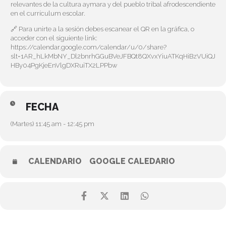
relevantes de la cultura aymara y del pueblo tribal afrodescendiente
en el currículum escolar.
🔗 Para unirte a la sesión debes escanear el QR en la gráfica, o
acceder con el siguiente link:
https://calendar.google.com/calendar/u/0/share?
slt=1AR_hLkMbNY_Dl2bnrhGGuBVeJFBQt8QXvxYiuATKqHiBzVUiQJ
HBy04PgKjeEnVlgDXRuiTX2LPPbw
FECHA
(Martes) 11:45 am - 12:45 pm
CALENDARIO
GOOGLE CALEDARIO