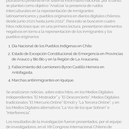
pluralismo presente en el sistema informativo nacional, por lo tanto,
se planteó como objetivo “Analizar la presencia de ruidos
interculturales en la representación de inmigrantes
latinoamericanos y pueblos originarios en diarios digitales chilenos,
desde junio 2021 hasta junio 2022”. Para esto se buscaron cuatro
hitos noticiosos que, en una primera lectura, presentaron elementos
negativos en torno a la representación de los inmigrantes y los
pueblos originarios:
Día Nacional de los Pueblos Indígenas en Chile.
Estado de Excepción Constitucional de Emergencia en Provincias
de Arauco y Bío Bío y en la Región de La Araucanía.
Fallecimiento del camionero Byron Castillo Herrera en
Antofagasta.
Marchas antiinmigrantes en Iquique.
Se analizaron noticias, sobre estos hitos, en los Medios Digitales
independientes “El Mostrador” y “El Desconcierto”; Medios Digitales
tradicionales “El Mercurio Online” (Emol) y “La Tercera Online”, y en
los Medios Digitales alternativos “La Voz de los que Sobran” e
“Interferencia”.
Los resultados de la investigación fueron presentados, por el equipo
de investigadores, en el XIII Congreso Internacional Chileno de