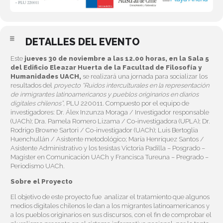
DETALLES DEL EVENTO
Este
jueves 30 de noviembre a las 12.00 horas, en la Sala 5
del Edificio Eleazar Huerta de la Facultad de Filosofía y
Humanidades UACH,
se realizará una jornada para socializar los
resultados del
proyecto “Ruidos interculturales en la representación
de inmigrantes latinoamericanos y pueblos originarios en diarios
digitales chilenos”
, PLU 220011. Compuesto por el equipo de
investigadores: Dr. Álex Inzunza Moraga / Investigador responsable
(UACh); Dra. Pamela Romero Lizama / Co-investigadora (UPLA); Dr.
Rodrigo Browne Sartori / Co-investigador (UACh); Luis Bertoglia
Huenchullán / Asistente metodológico; María Henríquez Santos /
Asistente Administrativo y los tesistas Victoria Padilla – Posgrado –
Magíster en Comunicación UACh y Francisca Tureuna – Pregrado –
Periodismo UACh.
Sobre el Proyecto
El objetivo de este proyecto fue analizar el tratamiento que algunos
medios digitales chilenos le dan a los migrantes latinoamericanos y
a los pueblos originarios en sus discursos, con el fin de comprobar el