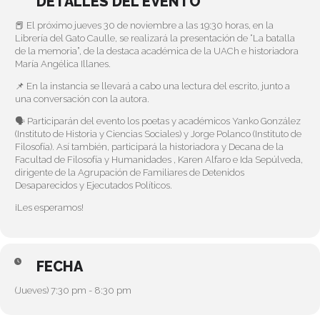
DETALLES DEL EVENTO
📕 El próximo jueves 30 de noviembre a las 19:30 horas, en la
Librería del Gato Caulle, se realizará la presentación de “La batalla
de la memoria”, de la destaca académica de la UACh e historiadora
María Angélica Illanes.
📌 En la instancia se llevará a cabo una lectura del escrito, junto a
una conversación con la autora.
🗣️ Participarán del evento los poetas y académicos Yanko González
(Instituto de Historia y Ciencias Sociales) y Jorge Polanco (Instituto de
Filosofía). Así también, participará la historiadora y Decana de la
Facultad de Filosofía y Humanidades , Karen Alfaro e Ida Sepúlveda,
dirigente de la Agrupación de Familiares de Detenidos
Desaparecidos y Ejecutados Políticos.
¡Les esperamos!
FECHA
(Jueves) 7:30 pm - 8:30 pm