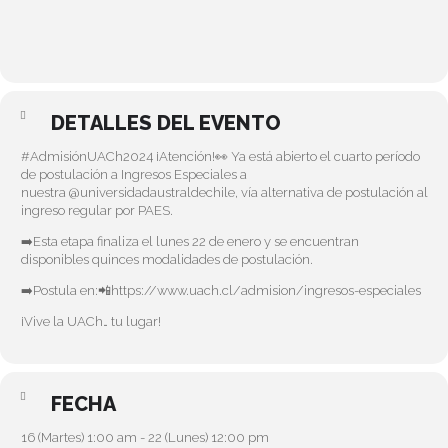
DETALLES DEL EVENTO
#AdmisiónUACh2024
¡Atención!👀 Ya está abierto el cuarto período
de postulación a Ingresos Especiales a
nuestra
@universidadaustraldechile
, vía alternativa de postulación al
ingreso regular por PAES.
➡️Esta etapa finaliza el lunes 22 de enero y se encuentran
disponibles quinces modalidades de postulación.
➡️Postula en:📲
https://www.uach.cl/admision/ingresos-especiales
¡Vive la UACh… tu lugar!
FECHA
16 (Martes) 1:00 am - 22 (Lunes) 12:00 pm