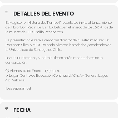
DETALLES DEL EVENTO
El Magíster en Historia del Tiempo Presente les invita al lanzamiento
del libro “Don Reca” de Ivan Ljubetic, en el marco de los 100 Años de
la muerte de Luis Emilio Recabarren.
La presentación estará a cargo del director de nuestro magíster, Dr.
Robinson Silva, y el Dr. Rolando Álvarez, historiador y académico de
la Universidad de Santiago de Chile.
Beatriz Brinkmann y Vladimir Riesco serán moderadores de la
conversación.
🕛 Viernes 10 de Enero – 17.30 pm.
📌Lugar: Centro de Educación Continua UACh, Av. General Lagos
911, Valdivia.
¡Les esperamos!
FECHA