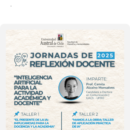
16
23
JUN