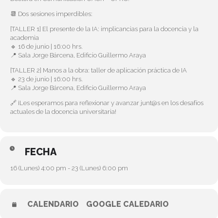
📆 Dos sesiones imperdibles:
[TALLER 1] El presente de la IA: implicancias para la docencia y la
academia
🔹 16 de junio | 16:00 hrs.
📍 Sala Jorge Bárcena, Edificio Guillermo Araya
[TALLER 2] Manos a la obra: taller de aplicación práctica de IA
🔹 23 de junio | 16:00 hrs.
📍 Sala Jorge Bárcena, Edificio Guillermo Araya
🔗 ¡Les esperamos para reflexionar y avanzar junt@s en los desafíos
actuales de la docencia universitaria!
FECHA
16 (Lunes) 4:00 pm - 23 (Lunes) 6:00 pm
CALENDARIO
GOOGLE CALEDARIO