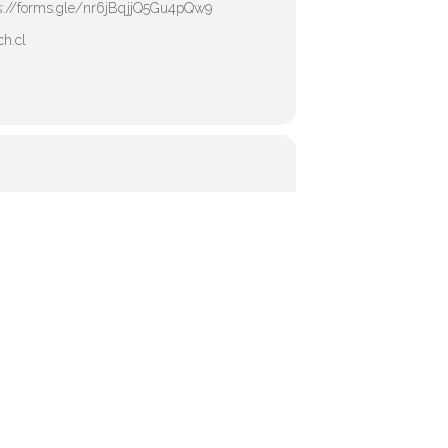
https://forms.gle/nr6jBqjjQ5Gu4pQw9
ch.cl