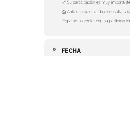
🔗 Su participación es muy importante
📩 Ante cualquier duda o consulta sobr
¡Esperamos contar con su participació
FECHA
(Viernes) 5:30 pm - 7:00 pm
CALENDARIO
GOOGLE CALE