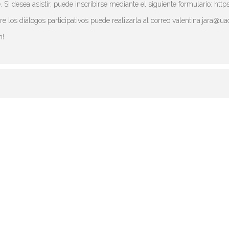
. Si desea asistir, puede inscribirse mediante el siguiente formulario: 
e los diálogos participativos puede realizarla al correo valentina.jara@ua
n!
DARIO