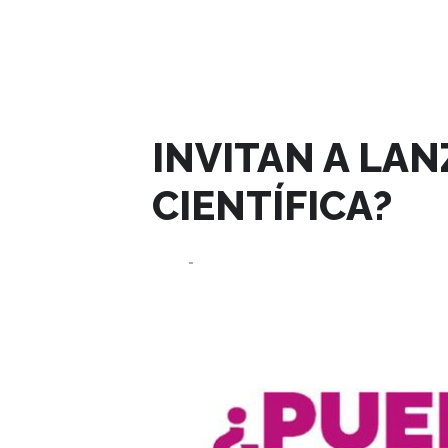
MAYO, 2023
INVITAN A LA
CIENTÍFICA?
05
06
MAY