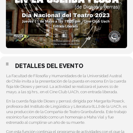
DETALLES DEL EVENTO
La Facultad de Filosofía y Humanidades de la Universidad Austral
de Chile invita a la presentación de la puesta en escena En la cuerda
floja (de Dioses y perras). La actividad se realizará el jueves 11 de
mayo, a las 19 hrs., en el Cine Club UACh, con entrada liberada.
En la cuerda floja (de Dioses y perras), dirigida por Margarita Poseck,
profesora del Instituto de Lingüística y Literatura (ILLI) de la UACh, es
una producción de la Compañía de Teatro Granbufanda. Este trabajo
escénico fue concebido como un homenaje a Maha Vial y fue
estrenado al cumplirse un año de su muerte.
Con esta función continúa el programa de actividades con el que la