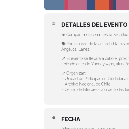
DETALLES DEL EVENTO
📣 Compartimos con nuestra Facultad d
🗣️ Participarán de la actividad la hi
Angélica Illanes.
📍 El evento se llevará a cabo el próx
ubicado en calle Yungay
#711
, aledañ
📌 Organizan:
– Unidad de Participación Ciudadana d
– Archivo Nacional de Chile
– Centro de Interpretación de Todas 
FECHA
(Martes) 10:00 am - 12:00 pm