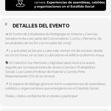
DETALLES DEL EVENTO
📣 El Centro de Estudiantes de Pedagogía en Historia y Ciencias
Sociales invita a ser parte del Conversatorio “Lucha y Memoria: De
las protestas de los 80 a la revuelta del 2019”.
📍 La actividad se llevará a cabo este viernes 08 de octubre, desde
las 10:00 horas, en la Sala 11 ubicada en el edificio Guillermo Araya.
🗣️ El Colectivo Sur Memoria y Dignidad dará inicio a la sesión,
seguido por las exposiciones de Jessica Carrasco (Trabajadora
Social), Luis Cartes (Profesor de Historia) y Camilo Pinto
(Representante CEE de la carrera).
📌 El espacio de diálogo girará en torno a experiencias de asambleas,
cabildos y organizaciones que emergieron en el Estallido Social.
¡Todas y todos cordialmente invitados a participar!