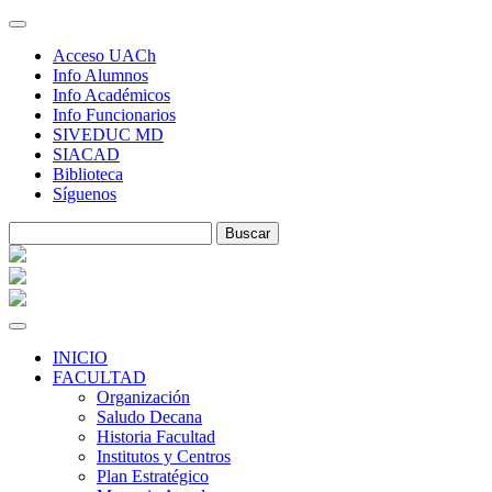
Skip
to
Acceso UACh
content
Info Alumnos
Info Académicos
Info Funcionarios
SIVEDUC MD
SIACAD
Biblioteca
Síguenos
INICIO
FACULTAD
Organización
Saludo Decana
Historia Facultad
Institutos y Centros
Plan Estratégico