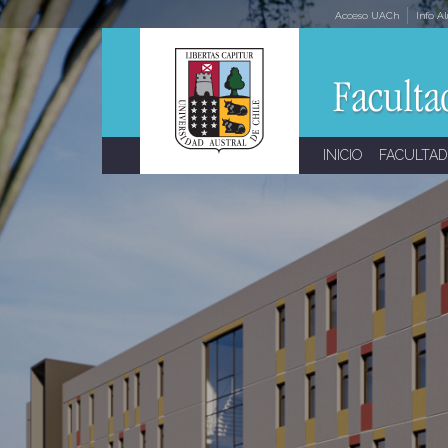
Skip
Acceso UACh
Info A
to
content
INICIO
FACULTAD