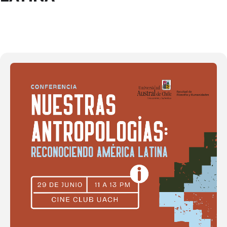
29
JUN