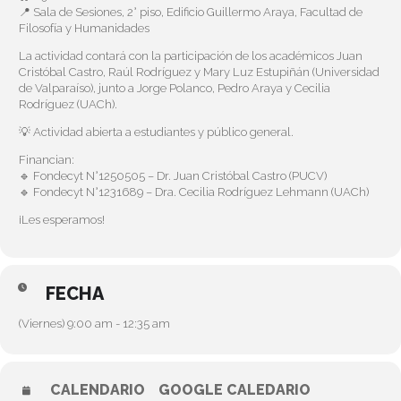
📍 Sala de Sesiones, 2° piso, Edificio Guillermo Araya, Facultad de
Filosofía y Humanidades
La actividad contará con la participación de los académicos Juan
Cristóbal Castro, Raúl Rodríguez y Mary Luz Estupiñán (Universidad
de Valparaíso), junto a Jorge Polanco, Pedro Araya y Cecilia
Rodríguez (UACh).
💡 Actividad abierta a estudiantes y público general.
Financian:
🔹 Fondecyt N°1250505 – Dr. Juan Cristóbal Castro (PUCV)
🔹 Fondecyt N°1231689 – Dra. Cecilia Rodríguez Lehmann (UACh)
¡Les esperamos!
FECHA
(Viernes) 9:00 am - 12:35 am
CALENDARIO
GOOGLE CALEDARIO