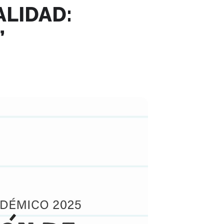
ALIDAD:
”